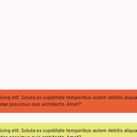
sicing elit. Soluta ex cupiditate temporibus autem debitis a
andae possimus quis architecto. Amet?
sicing elit. Soluta ex cupiditate temporibus autem debitis a