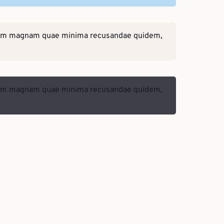
liquam magnam quae minima recusandae quidem,
liquam magnam quae minima recusandae quidem,