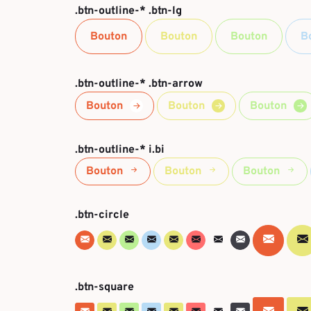
.btn-outline-* .btn-lg
Bouton
Bouton
Bouton
B
.btn-outline-* .btn-arrow
Bouton
Bouton
Bouton
.btn-outline-* i.bi
Bouton
Bouton
Bouton
.btn-circle
.btn-square