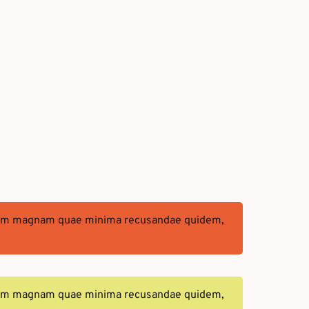
liquam magnam quae minima recusandae quidem,
liquam magnam quae minima recusandae quidem,