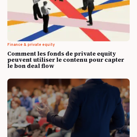
Format & engagement
Transport & Logistique
Algorithmes & Intelligence Artificielle
Services
Top Voices
Santé & Pharma
Finance & private equity
Finance & private equity
Silver Economy
Comment les fonds de private equity
Transition durable
peuvent utiliser le contenu pour capter
Tourisme & Hôtellerie
le bon deal flow
Retail & Agroalimentaire
PAR RÉFÉRENCES CLIENTS