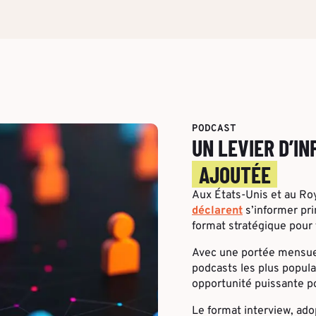
PODCAST
UN LEVIER D’I
AJOUTÉE
Aux États-Unis et au R
déclarent
s’informer pri
format stratégique pour 
Avec une portée mensuel
podcasts les plus popula
opportunité puissante po
Le format interview, ad