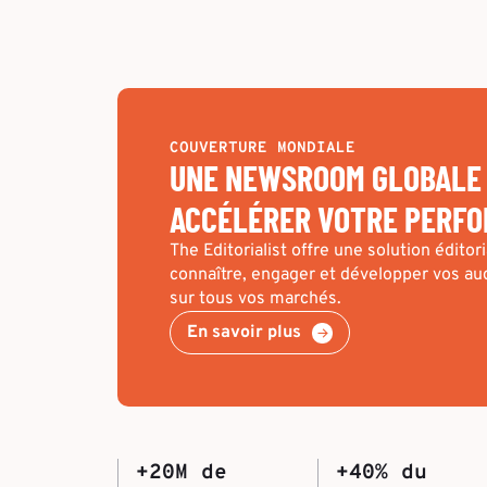
COUVERTURE MONDIALE
UNE NEWSROOM GLOBALE
ACCÉLÉRER VOTRE PERF
The Editorialist offre une solution édito
connaître, engager et développer vos au
sur tous vos marchés.
En savoir plus
+20M de
+40% du