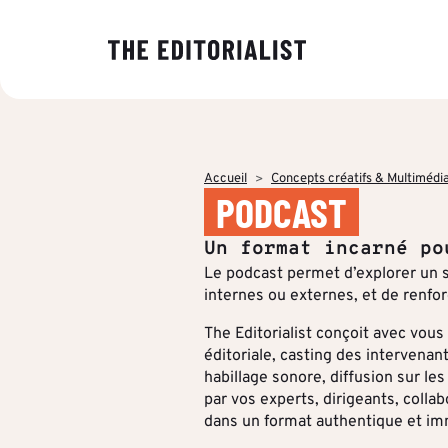
NOS EXPER
PAR SECTE
INSIGHTS
À PROPOS
Banque & As
Décryptage 
The Editoria
Data & Insig
tendances éd
éditoriale, s
Finance & Pr
Accueil
Concepts créatifs & Multimédi
entreprises.
production d
Stratégie & 
PODCAST
valeur ajouté
Énergie & In
Production é
Des analyses
Qui sommes
Un format incarné po
décideurs pou
ESN & Tech
Concepts cré
enjeux et ren
Le podcast permet d’explorer un s
leurs commu
internes ou externes, et de renfor
Multidiffusio
stratégiques
The Editorialist conçoit avec vous 
Découvrir no
Formation &
PAR RÉFÉR
éditoriale, casting des intervena
habillage sonore, diffusion sur l
par vos experts, dirigeants, collab
dans un format authentique et im
Toutes les s