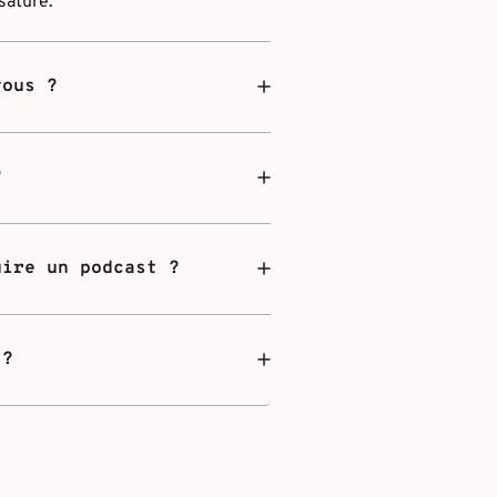
saturé.
vous ?
?
uire un podcast ?
 ?