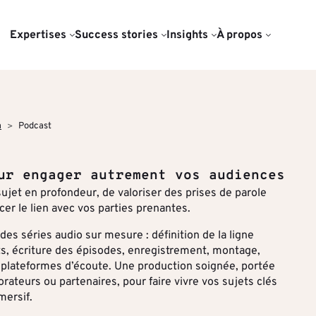
Expertises
Success stories
Insights
À propos
TISES
UR
NOS OFFRES DATA & INSIG
PUBLICATIONS
L’AGENCE
surance
des grandes
list est une agence
Luxe
Audience Intelligence
Book RSE
Notre réseau d’experts
Études,
hts
itoriales des
pécialisée dans la
recherc
ivate Equity
Conseil & Juridique
Benchmark sectoriel
Book récit durabilité
Charte IA
a
Podcast
e contenus à forte
Benchm
Positionnement
e.
dustrie
Transport & Logistique
Audit éditorial & recommandatio
Nos engagements RSE
ditoriale
 au service des
-nous
ur engager autrement vos audiences
r éclairer leurs
Services
Nous rejoindre
atifs & Multimédia
forcer l’impact de
ujet en profondeur, de valoriser des prises de parole
THÉMATIQUE À LA UNE
nications
cer le lien avec vos parties prenantes.
Audiences &
Artificie
n qualifiée
DÉCOUVRIR TOUTES NOS OF
.
distribution
des séries audio sur mesure : définition de la ligne
Appuyez vos décisions éditoriale
Top Voi
s insights
 Gouvernance
ENCES CLIENTS
nts, écriture des épisodes, enregistrement, montage,
benchmarks et analyses d’audien
Format & engagement
Finance
es plateformes d’écoute. Une production soignée, portée
plus efficace.
Algorithmes &
equity
orateurs ou partenaires, pour faire vivre vos sujets clés
Data & Insights
Intelligence
mersif.
Transiti
uccess stories