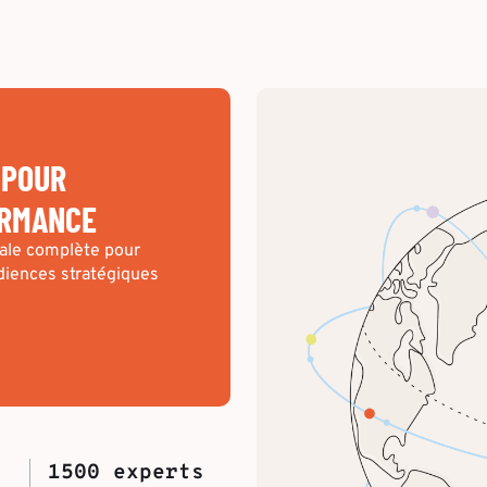
 POUR
ORMANCE
riale complète pour
diences stratégiques
1500 experts