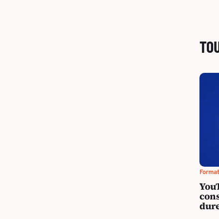
TO
Forma
YouT
cons
dur