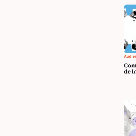
Audien
Com
de l