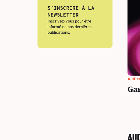
S’INSCRIRE À LA
NEWSLETTER
Inscrivez-vous pour être
informé de nos dernières
publications.
Audien
Gar
AUD