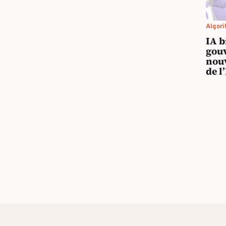
Algori
IA b
gouv
nouv
de l