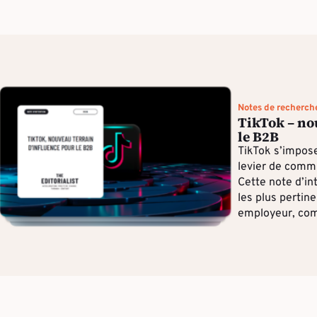
Notes de recherch
TikTok – no
le B2B
TikTok s’impo
levier de commu
Cette note d’in
les plus pertin
employeur, co