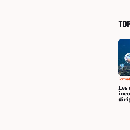
TO
Forma
Les 
inco
diri