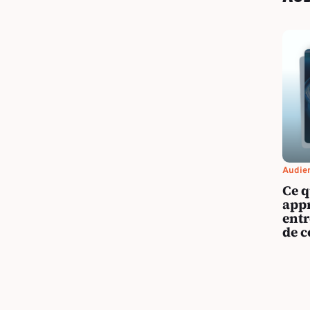
Audien
Ce q
app
entr
de 