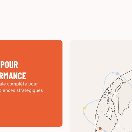
 POUR
ORMANCE
riale complète pour
diences stratégiques