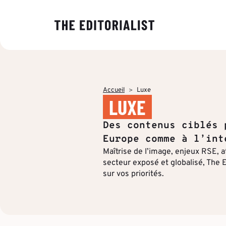
NOS EXPER
PAR SECTE
INSIGHTS
À PROPOS
Banque & As
Décryptage 
The Editoria
Data & Insig
tendances éd
éditoriale, s
Finance & Pr
Accueil
Luxe
entreprises.
production d
Stratégie & 
LUXE
valeur ajouté
Énergie & In
Production é
Des analyses
Qui sommes
Des contenus ciblés 
décideurs pou
ESN & Tech
Concepts cré
enjeux et ren
Europe comme à l’int
leurs commu
Maîtrise de l’image, enjeux RSE, a
Multidiffusio
stratégiques
secteur exposé et globalisé, The E
Découvrir no
sur vos priorités.
Formation &
PAR RÉFÉR
Toutes les s