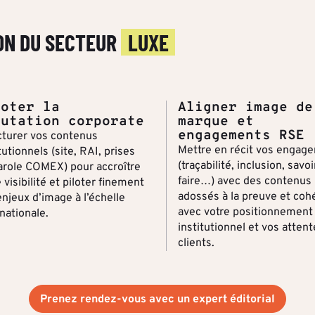
ON DU SECTEUR
LUXE
loter la
Aligner image de
putation corporate
marque et
engagements RSE
cturer vos contenus
Mettre en récit vos engag
tutionnels (site, RAI, prises
(traçabilité, inclusion, savoi
arole COMEX) pour accroître
faire…) avec des contenus
 visibilité et piloter finement
adossés à la preuve et coh
enjeux d’image à l’échelle
avec votre positionnement
nationale.
institutionnel et vos atten
clients.
Prenez rendez-vous avec un expert éditorial