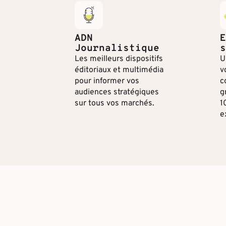
ADN
E
Journalistique
s
Les meilleurs dispositifs
U
éditoriaux et multimédia
v
pour informer vos
c
audiences stratégiques
g
sur tous vos marchés.
1
e