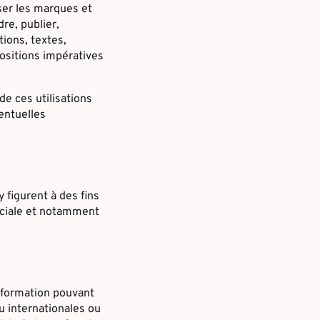
iser les marques et
dre, publier,
tions, textes,
positions impératives
de ces utilisations
entuelles
y figurent à des fins
erciale et notamment
nformation pouvant
u internationales ou