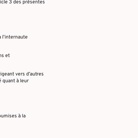
rticle 3 des présentes
à l’internaute
ns et
rigeant vers d’autres
é quant à leur
oumises à la