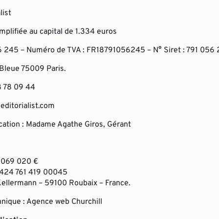
list
mplifiée au capital de 1.334 euros
6 245 – Numéro de TVA : FR18791056245 – N° Siret : 791 05
e Bleue 75009 Paris.
8 78 09 44
editorialist.com
ication : Madame Agathe Giros, Gérant
0 069 020 €
 424 761 419 00045
 Kellermann – 59100 Roubaix – France.
ique : Agence web Churchill