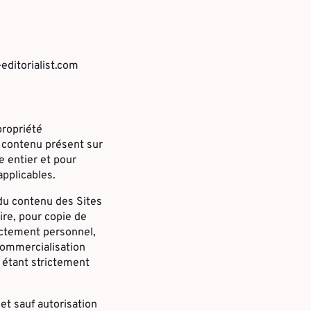
-editorialist.com
 propriété
le contenu présent sur
e entier et pour
applicables.
 du contenu des Sites
re, pour copie de
rictement personnel,
 commercialisation
, étant strictement
et sauf autorisation