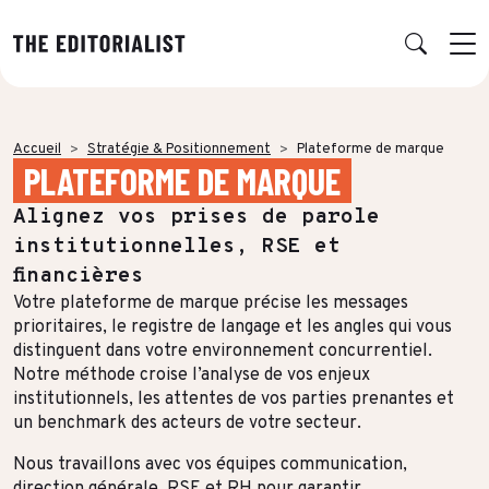
Retour
Retour
Retour
Retour
Accueil
Stratégie & Positionnement
Plateforme de marque
PLATEFORME DE MARQUE
NOS EXPERTISES
SUCCESS STORIES
INSIGHTS
À PROPOS
Alignez vos prises de parole
Data & Insights
PAR SECTEUR
PUBLICATIONS
L’AGENCE
institutionnelles, RSE et
Banque & Assurance
Book RSE
Notre réseau d’experts
Stratégie & Positionnement
financières
Votre plateforme de marque précise les messages
Finance & Private Equity
Book récit durabilité
Charte IA
Production éditoriale
prioritaires, le registre de langage et les angles qui vous
Énergie & Industrie
Études, Notes de recherche & Benchmarks
Nos engagements RSE
distinguent dans votre environnement concurrentiel.
Concepts créatifs & Multimédia
Notre méthode croise l’analyse de vos enjeux
ESN & Tech
Nous rejoindre
institutionnels, les attentes de vos parties prenantes et
Multidiffusion qualifiée
un benchmark des acteurs de votre secteur.
Luxe
THÉMATIQUE À LA UNE
Formation & Gouvernance
Nous travaillons avec vos équipes communication,
Audiences & distribution
Conseil & Juridique