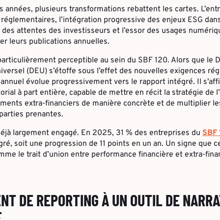
 années, plusieurs transformations rebattent les cartes. L’ent
 réglementaires, l’intégration progressive des enjeux ESG dan
ion des attentes des investisseurs et l’essor des usages numéri
er leurs publications annuelles.
particulièrement perceptible au sein du SBF 120. Alors que le
versel (DEU) s’étoffe sous l’effet des nouvelles exigences ré
t annuel évolue progressivement vers le rapport intégré. Il s’a
ial à part entière, capable de mettre en récit la stratégie de l
ments extra-financiers de manière concrète et de multiplier le
 parties prenantes.
jà largement engagé. En 2025, 31 % des entreprises du
SBF 
ré, soit une progression de 11 points en un an. Un signe que 
e le trait d’union entre performance financière et extra-fina
NT DE REPORTING À UN OUTIL DE NARRA
E