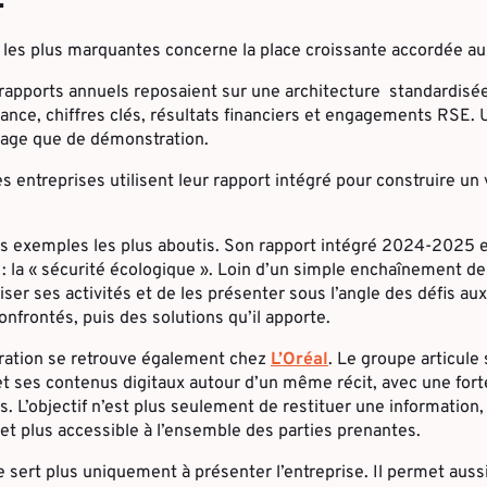
 les plus marquantes concerne la place croissante accordée au 
rapports annuels reposaient sur une architecture standardisée
nance, chiffres clés, résultats financiers et engagements RSE.
tage que de démonstration.
s entreprises utilisent leur rapport intégré pour construire un v
es exemples les plus aboutis. Son rapport intégré 2024-2025 e
 : la « sécurité écologique ». Loin d’un simple enchaînement d
ser ses activités et de les présenter sous l’angle des défis aux
confrontés, puis des solutions qu’il apporte.
rration se retrouve également chez
L’Oréal
. Le groupe articule
et ses contenus digitaux autour d’un même récit, avec une for
s. L’objectif n’est plus seulement de restituer une information,
e et plus accessible à l’ensemble des parties prenantes.
e sert plus uniquement à présenter l’entreprise. Il permet aus