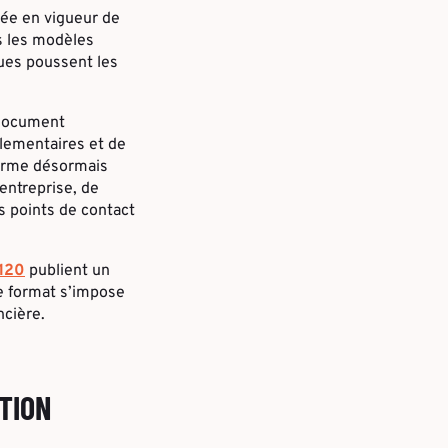
rée en vigueur de
s les modèles
ques poussent les
 Document
glementaires et de
ffirme désormais
’entreprise, de
s points de contact
120
publient un
ce format s’impose
ncière.
TION