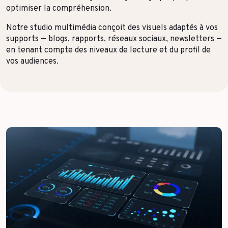
optimiser la compréhension.
Format & engagement
Transport & Logistique
Notre studio multimédia conçoit des visuels adaptés à vos
Algorithmes & Intelligence Artificielle
Services
supports — blogs, rapports, réseaux sociaux, newsletters —
en tenant compte des niveaux de lecture et du profil de
Top Voices
Santé & Pharma
vos audiences.
Finance & private equity
Silver Economy
Transition durable
Tourisme & Hôtellerie
Retail & Agroalimentaire
PAR RÉFÉRENCES CLIENTS