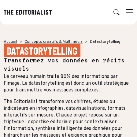
Retour
Retour
Retour
Retour
Accueil
Concepts créatifs & Multimédia
Datastorytelling
DATASTORYTELLING
NOS EXPERTISES
SUCCESS STORIES
INSIGHTS
À PROPOS
Transformez vos données en récits
Data & Insights
PAR SECTEUR
PUBLICATIONS
L’AGENCE
visuels
Banque & Assurance
Book RSE
Notre réseau d’experts
Stratégie & Positionnement
Le cerveau humain traite 80% des informations par
l’image. Le datastorytelling est donc un outil stratégique
Finance & Private Equity
Book récit durabilité
Charte IA
Production éditoriale
pour transmettre vos messages complexes.
Énergie & Industrie
Études, Notes de recherche & Benchmarks
Nos engagements RSE
Concepts créatifs & Multimédia
The Editorialist transforme vos chiffres, études ou
indicateurs en infographies, datavisualisations, formats
ESN & Tech
Nous rejoindre
Multidiffusion qualifiée
interactifs sur mesure. Chaque projet repose sur un
triptyque : expertise éditoriale pour contextualiser
Luxe
THÉMATIQUE À LA UNE
Formation & Gouvernance
l’information, synthèse intelligente des données pour
Audiences & distribution
Conseil & Juridique
hiérarchiser les messages et exigence graphique pour