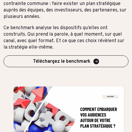
contrainte commune : faire exister un plan stratégique
Format & engagement
auprès des équipes, des investisseurs, des partenaires, sur
Transport & Logistique
plusieurs années.
Algorithmes & Intelligence Artificielle
Services
Ce benchmark analyse les dispositifs qu’elles ont
Top Voices
construits. Qui prend la parole, à quel moment, sur quel
Santé & Pharma
canal, avec quel format. Et ce que ces choix révèlent sur
Finance & private equity
Silver Economy
la stratégie elle-même.
Transition durable
Tourisme & Hôtellerie
Téléchargez le benchmark
Retail & Agroalimentaire
PAR RÉFÉRENCES CLIENTS