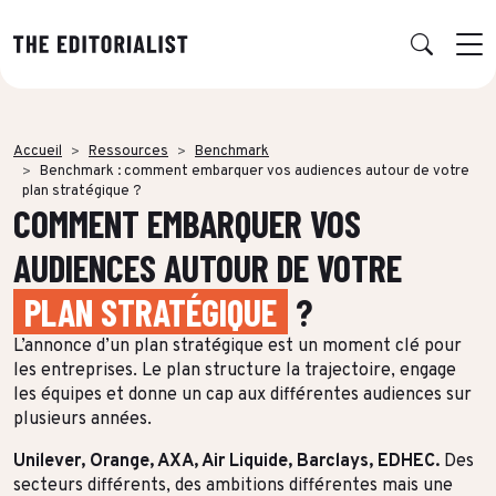
Retour
Retour
Retour
Retour
Accueil
Ressources
Benchmark
NOS EXPERTISES
SUCCESS STORIES
INSIGHTS
À PROPOS
Benchmark : comment embarquer vos audiences autour de votre
plan stratégique ?
COMMENT EMBARQUER VOS
Data & Insights
PAR SECTEUR
PUBLICATIONS
L’AGENCE
AUDIENCES AUTOUR DE VOTRE
Banque & Assurance
Book RSE
Notre réseau d’experts
Stratégie & Positionnement
PLAN STRATÉGIQUE
?
Finance & Private Equity
Book récit durabilité
Charte IA
Production éditoriale
L’annonce d’un plan stratégique est un moment clé pour
Énergie & Industrie
Études, Notes de recherche & Benchmarks
Nos engagements RSE
Concepts créatifs & Multimédia
les entreprises. Le plan structure la trajectoire, engage
les équipes et donne un cap aux différentes audiences sur
ESN & Tech
Nous rejoindre
Multidiffusion qualifiée
plusieurs années.
Luxe
THÉMATIQUE À LA UNE
Formation & Gouvernance
Unilever, Orange, AXA, Air Liquide, Barclays, EDHEC.
Des
Audiences & distribution
secteurs différents, des ambitions différentes mais une
Conseil & Juridique