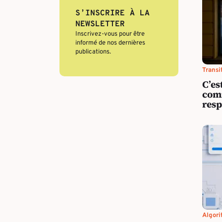
S’INSCRIRE À LA
NEWSLETTER
Inscrivez-vous pour être
informé de nos dernières
publications.
Transi
C’es
com
resp
Algori