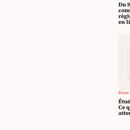
Du S
comp
règl
en l
Étude
Étud
Ce q
atte