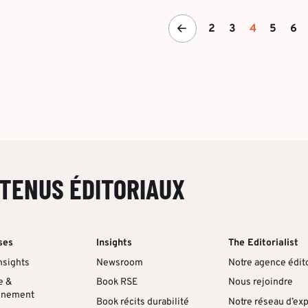
2
3
4
5
6
TENUS ÉDITORIAUX
ses
Insights
The Editorialist
nsights
Newsroom
Notre agence édito
e &
Book RSE
Nous rejoindre
nnement
Book récits durabilité
Notre réseau d’ex