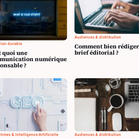
Audiences & distribution
tion durable
Comment bien rédiger
brief éditorial ?
t quoi une
munication numérique
onsable ?
thmes & Intelligence Artificielle
Audiences & distribution