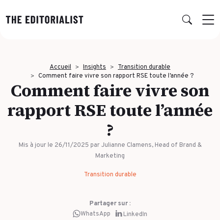
Retour
Retour
Retour
Retour
Accueil
Insights
Transition durable
NOS EXPERTISES
SUCCESS STORIES
INSIGHTS
À PROPOS
Comment faire vivre son rapport RSE toute l’année ?
Comment faire vivre son
Data & Insights
rapport RSE toute l’année
PAR SECTEUR
PUBLICATIONS
L’AGENCE
Banque & Assurance
Book RSE
Notre réseau d’experts
Stratégie & Positionnement
?
Finance & Private Equity
Book récit durabilité
Charte IA
Production éditoriale
Mis à jour le 26/11/2025
par Julianne Clamens, Head of Brand &
Énergie & Industrie
Études, Notes de recherche & Benchmarks
Nos engagements RSE
Marketing
Concepts créatifs & Multimédia
Transition durable
ESN & Tech
Nous rejoindre
Multidiffusion qualifiée
Luxe
THÉMATIQUE À LA UNE
Formation & Gouvernance
Partager sur :
Audiences & distribution
WhatsApp
LinkedIn
Conseil & Juridique