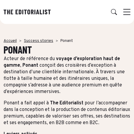
Retour
Retour
Retour
Retour
Accueil
Success stories
Ponant
PONANT
NOS EXPERTISES
SUCCESS STORIES
INSIGHTS
À PROPOS
Acteur de référence du
voyage d’exploration haut de
Data & Insights
PAR SECTEUR
PUBLICATIONS
L’AGENCE
gamme
,
Ponant
conçoit des croisières d’exception à
Banque & Assurance
Book RSE
Notre réseau d’experts
destination d’une clientèle internationale. À travers une
Stratégie & Positionnement
flotte à taille humaine et des itinéraires uniques, la
Finance & Private Equity
Book récit durabilité
Charte IA
compagnie s’adresse à une audience premium en quête
Production éditoriale
d’expériences immersives.
Énergie & Industrie
Études, Notes de recherche & Benchmarks
Nos engagements RSE
Concepts créatifs & Multimédia
Ponant a fait appel à
The Editorialist
pour l’accompagner
ESN & Tech
Nous rejoindre
dans la conception et la production de contenus éditoriaux
Multidiffusion qualifiée
premium, capables de valoriser ses offres, ses destinations
Luxe
THÉMATIQUE À LA UNE
et ses engagements, en B2B comme en B2C.
Formation & Gouvernance
Audiences & distribution
Conseil & Juridique