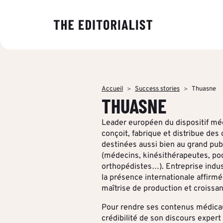
NOS EXPER
PAR SECTE
INSIGHTS
À PROPOS
Banque & As
Décryptage 
The Editoria
Data & Insig
tendances éd
éditoriale, s
Finance & Pr
Accueil
Success stories
Thuasne
entreprises.
production d
Stratégie & 
THUASNE
valeur ajouté
Énergie & In
Production é
Des analyses
Qui sommes
Leader européen du dispositif mé
décideurs pou
ESN & Tech
Concepts cré
conçoit, fabrique et distribue des
enjeux et ren
destinées aussi bien au grand pub
leurs commu
Multidiffusio
(médecins, kinésithérapeutes, po
stratégiques
orthopédistes…). Entreprise indust
Découvrir no
Formation &
PAR RÉFÉR
la présence internationale affirmé
maîtrise de production et croissa
Pour rendre ses contenus médicaux
crédibilité de son discours expert 
Toutes les s