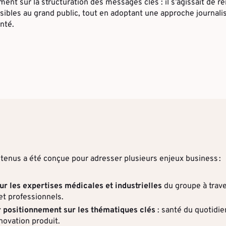
ement sur la
structuration des messages clés
: il s’agissait de
re
ibles au grand public
, tout en adoptant une
approche journali
anté
.
tenus a été conçue pour adresser plusieurs enjeux business :
ur les expertises médicales et industrielles
du groupe à trav
t professionnels.
 positionnement sur les thématiques clés
: santé du quotidie
novation produit.