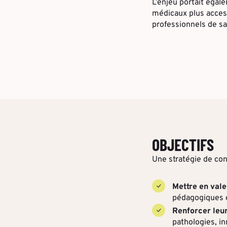
L’enjeu portait égal
médicaux plus access
professionnels de s
OBJECTIFS
Une stratégie de con
Mettre en vale
pédagogiques e
Renforcer leur
pathologies, in