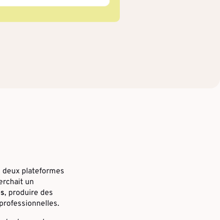
de deux plateformes
erchait un
es
, produire des
professionnelles.