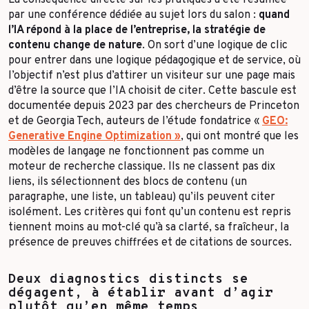
La conséquence directe sur les pratiques a été résumée
par une conférence dédiée au sujet lors du salon :
quand
l’IA répond à la place de l’entreprise, la stratégie de
contenu change de nature
. On sort d’une logique de clic
pour entrer dans une logique pédagogique et de service, où
l’objectif n’est plus d’attirer un visiteur sur une page mais
d’être la source que l’IA choisit de citer. Cette bascule est
documentée depuis 2023 par des chercheurs de Princeton
et de Georgia Tech, auteurs de l’étude fondatrice «
GEO:
Generative Engine Optimization »
, qui ont montré que les
modèles de langage ne fonctionnent pas comme un
moteur de recherche classique. Ils ne classent pas dix
liens, ils sélectionnent des blocs de contenu (un
paragraphe, une liste, un tableau) qu’ils peuvent citer
isolément. Les critères qui font qu’un contenu est repris
tiennent moins au mot-clé qu’à sa clarté, sa fraîcheur, la
présence de preuves chiffrées et de citations de sources.
Deux diagnostics distincts se
dégagent, à établir avant d’agir
plutôt qu’en même temps