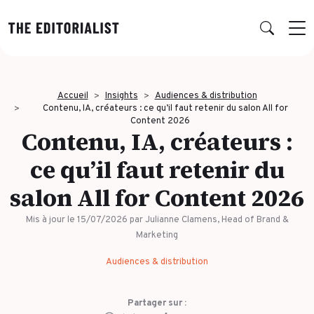
Retour
Retour
Retour
Retour
Accueil
Insights
Audiences & distribution
NOS EXPERTISES
SUCCESS STORIES
INSIGHTS
À PROPOS
Contenu, IA, créateurs : ce qu’il faut retenir du salon All for
Content 2026
Contenu, IA, créateurs :
Data & Insights
PAR SECTEUR
PUBLICATIONS
L’AGENCE
ce qu’il faut retenir du
Banque & Assurance
Book RSE
Notre réseau d’experts
Stratégie & Positionnement
salon All for Content 2026
Finance & Private Equity
Book récit durabilité
Charte IA
Production éditoriale
Mis à jour le 15/07/2026
par Julianne Clamens, Head of Brand &
Énergie & Industrie
Études, Notes de recherche & Benchmarks
Nos engagements RSE
Concepts créatifs & Multimédia
Marketing
ESN & Tech
Nous rejoindre
Multidiffusion qualifiée
Audiences & distribution
Luxe
THÉMATIQUE À LA UNE
Formation & Gouvernance
Audiences & distribution
Partager sur :
Conseil & Juridique