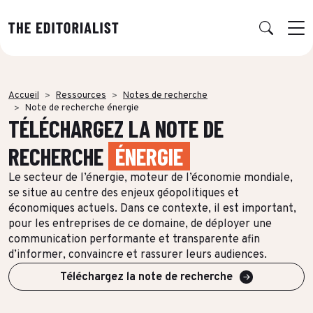
Retour
Retour
Retour
Retour
Accueil
Ressources
Notes de recherche
NOS EXPERTISES
SUCCESS STORIES
INSIGHTS
À PROPOS
Note de recherche énergie
TÉLÉCHARGEZ LA NOTE DE
Data & Insights
PAR SECTEUR
PUBLICATIONS
L’AGENCE
RECHERCHE
ÉNERGIE
Banque & Assurance
Book RSE
Notre réseau d’experts
Stratégie & Positionnement
Le secteur de l’énergie, moteur de l’économie mondiale,
se situe au centre des enjeux géopolitiques et
Finance & Private Equity
Book récit durabilité
Charte IA
Production éditoriale
économiques actuels. Dans ce contexte, il est important,
Énergie & Industrie
Études, Notes de recherche & Benchmarks
Nos engagements RSE
pour les entreprises de ce domaine, de déployer une
Concepts créatifs & Multimédia
communication performante et transparente afin
ESN & Tech
Nous rejoindre
d’informer, convaincre et rassurer leurs audiences.
Multidiffusion qualifiée
Téléchargez la note de recherche
Luxe
THÉMATIQUE À LA UNE
Formation & Gouvernance
Audiences & distribution
Conseil & Juridique