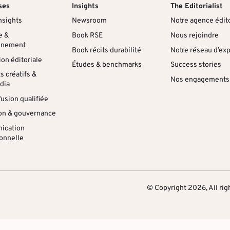
ses
Insights
The Editorialist
nsights
Newsroom
Notre agence édito
e &
Book RSE
Nous rejoindre
nnement
Book récits durabilité
Notre réseau d’ex
on éditoriale
Études & benchmarks
Success stories
 créatifs &
Nos engagements
dia
fusion qualifiée
on & gouvernance
ication
ionnelle
© Copyright 2026, All rig