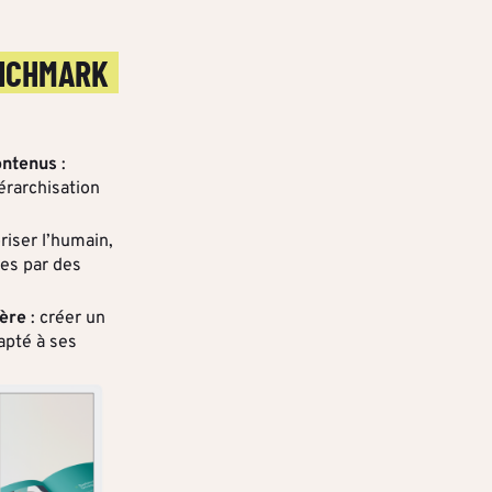
NCHMARK
ontenus
:
érarchisation
oriser l’humain,
es par des
ière
: créer un
apté à ses