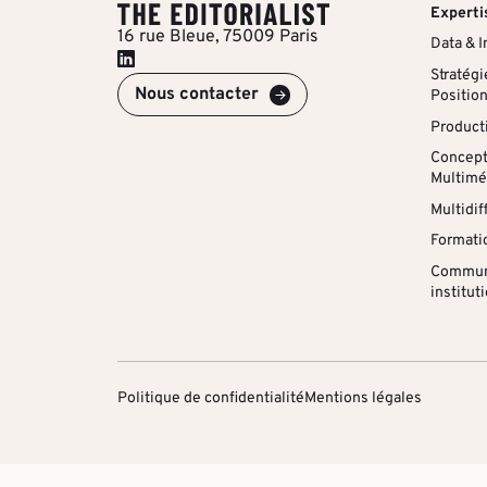
Experti
16 rue Bleue, 75009 Paris
Data & I
Stratégi
Nous contacter
Positio
Producti
Concepts
Multimé
Multidif
Formati
Commun
institut
Politique de confidentialité
Mentions légales