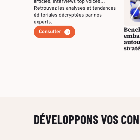
articles, interviews top voices…
Retrouvez les analyses et tendances
éditoriales décryptées par nos
experts.
Benc
Consulter
embar
autou
strat
DÉVELOPPONS VOS CON