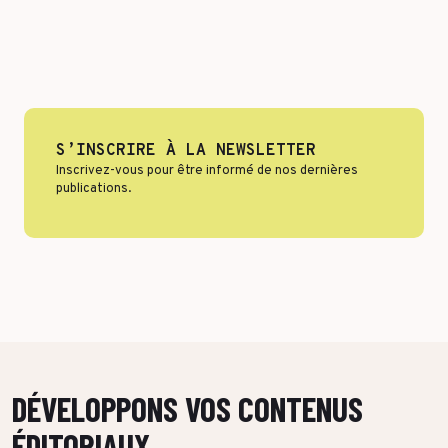
Format & engagement
Transport & Logistique
Algorithmes & Intelligence Artificielle
Services
Top Voices
Santé & Pharma
Finance & private equity
S’INSCRIRE À LA NEWSLETTER
Silver Economy
Inscrivez-vous pour être informé de nos dernières
Transition durable
publications.
Tourisme & Hôtellerie
Retail & Agroalimentaire
PAR RÉFÉRENCES CLIENTS
DÉVELOPPONS VOS CONTENUS
ÉDITORIAUX