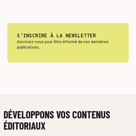
Format & engagement
Transport & Logistique
Algorithmes & Intelligence Artificielle
Services
Top Voices
Santé & Pharma
S’INSCRIRE À LA NEWSLETTER
Inscrivez-vous pour être informé de nos dernières
Finance & private equity
Silver Economy
publications.
Transition durable
Tourisme & Hôtellerie
Retail & Agroalimentaire
PAR RÉFÉRENCES CLIENTS
DÉVELOPPONS VOS CONTENUS
ÉDITORIAUX