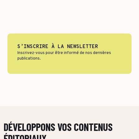
Format & engagement
Transport & Logistique
Algorithmes & Intelligence Artificielle
Services
Top Voices
Santé & Pharma
Finance & private equity
S’INSCRIRE À LA NEWSLETTER
Silver Economy
Inscrivez-vous pour être informé de nos dernières
Transition durable
publications.
Tourisme & Hôtellerie
Retail & Agroalimentaire
PAR RÉFÉRENCES CLIENTS
DÉVELOPPONS VOS CONTENUS
ÉDITORIAUX