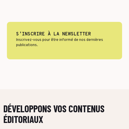
Format & engagement
Transport & Logistique
Algorithmes & Intelligence Artificielle
Services
Top Voices
Santé & Pharma
S’INSCRIRE À LA NEWSLETTER
Inscrivez-vous pour être informé de nos dernières
Finance & private equity
Silver Economy
publications.
Transition durable
Tourisme & Hôtellerie
Retail & Agroalimentaire
PAR RÉFÉRENCES CLIENTS
DÉVELOPPONS VOS CONTENUS
ÉDITORIAUX