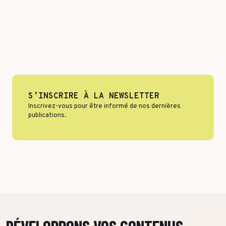
Format & engagement
Transport & Logistique
Algorithmes & Intelligence Artificielle
Services
Top Voices
Santé & Pharma
Finance & private equity
Silver Economy
Transition durable
S’INSCRIRE À LA NEWSLETTER
Tourisme & Hôtellerie
Inscrivez-vous pour être informé de nos dernières
publications.
Retail & Agroalimentaire
PAR RÉFÉRENCES CLIENTS