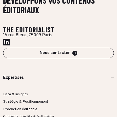
DÉVELOPPONS VOS CONTENUS
Toutes les success stories
ÉDITORIAUX
16 rue Bleue, 75009 Paris
Nous contacter
Expertises
Data & Insights
Stratégie & Positionnement
Production éditoriale
Concepts créatifs & Multimédia