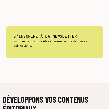
Format & engagement
Transport & Logistique
Algorithmes & Intelligence Artificielle
Services
Top Voices
Santé & Pharma
Finance & private equity
S’INSCRIRE À LA NEWSLETTER
Silver Economy
Inscrivez-vous pour être informé de nos dernières
Transition durable
publications.
Tourisme & Hôtellerie
Retail & Agroalimentaire
PAR RÉFÉRENCES CLIENTS
DÉVELOPPONS VOS CONTENUS
ÉDITORIAUX