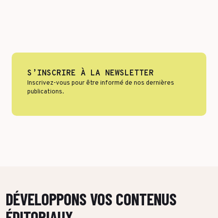
Format & engagement
Transport & Logistique
Algorithmes & Intelligence Artificielle
Services
Top Voices
Santé & Pharma
Finance & private equity
S’INSCRIRE À LA NEWSLETTER
Silver Economy
Inscrivez-vous pour être informé de nos dernières
Transition durable
publications.
Tourisme & Hôtellerie
Retail & Agroalimentaire
PAR RÉFÉRENCES CLIENTS
DÉVELOPPONS VOS CONTENUS
ÉDITORIAUX