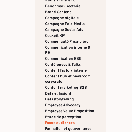
Audit SEO & GEO
Benchmark sectoriel
Brand Content
Campagne digitale
Campagne Paid Media
Campagne Social Ads
Cockpit KPI
Communauté Financière
Communication interne &
RH
Communication RSE
Conférences & Talks
Content factory interne
Content hub et newsroom
corporate
Content marketing B2B
Data et Insight
Datastorytelling
Employee Advocacy
Employee Value Proposition
Étude de perception
Focus Audiences
Formation et gouvernance