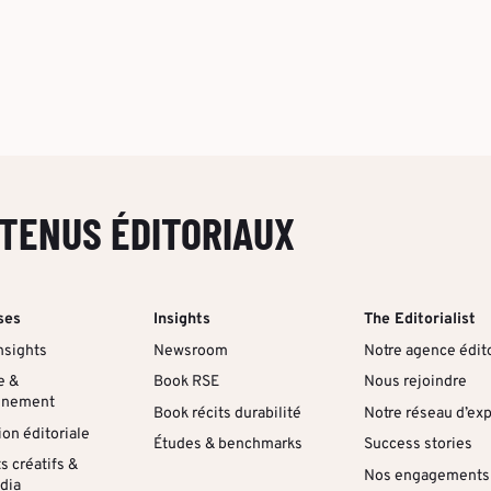
TENUS ÉDITORIAUX
ses
Insights
The Editorialist
nsights
Newsroom
Notre agence édito
e &
Book RSE
Nous rejoindre
nnement
Book récits durabilité
Notre réseau d’ex
on éditoriale
Études & benchmarks
Success stories
 créatifs &
Nos engagements
dia