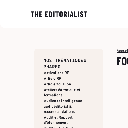
NOS EXPER
PAR SECTE
INSIGHTS
À PROPOS
Banque & As
Décryptage 
The Editoria
Data & Insig
tendances éd
éditoriale, s
Finance & Pr
Accuei
entreprises.
production d
Stratégie & 
FO
valeur ajouté
NOS THÉMATIQUES
Énergie & In
Production é
Des analyses
Qui sommes
PHARES
décideurs pou
ESN & Tech
Activations RP
Concepts cré
enjeux et ren
Article RP
leurs commu
Article YouTube
Multidiffusio
stratégiques
Ateliers éditoriaux et
formations
Découvrir no
Formation &
PAR RÉFÉR
Audience Intelligence
audit éditorial &
recommandations
Audit et Rapport
d'étonnement
Toutes les s